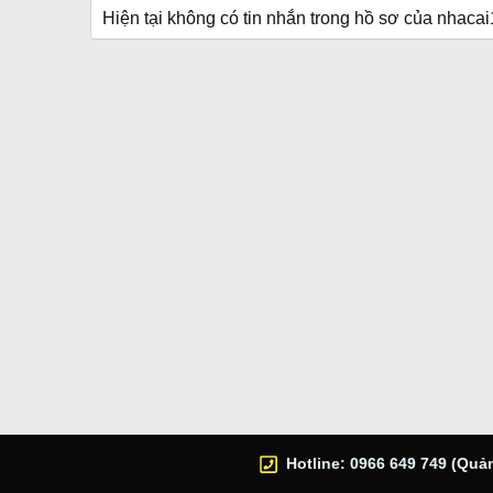
Hiện tại không có tin nhắn trong hồ sơ của nhacai
Hotline: 0966 649 749 (Quản