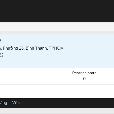
p
nh, Phường 26, Bình Thạnh, TPHCM
22
Reaction score
0
đăng
Về tôi