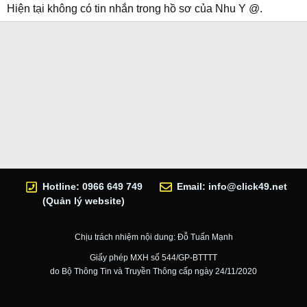
Hiện tại không có tin nhắn trong hồ sơ của Nhu Y @.
Hotline: 0966 649 749
Email:
info@click49.net
(Quản lý website)
Chịu trách nhiệm nội dung: Đỗ Tuấn Mạnh
Giấy phép MXH số 544/GP-BTTTT
do Bộ Thông Tin và Truyền Thông cấp ngày 24/11/2020