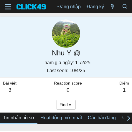
Đăng nhập
Đăng ký
Nhu Y @
Tham gia ngày
11/2/25
Last seen
10/4/25
Bài viết
Reaction score
Điểm
3
0
1
Find
Tin nhắn hồ sơ
Hoạt động mới nhất
Các bài đăng
Về tô