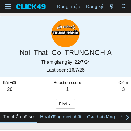
Đăng nhập
Đăng ký
Noi_That_Go_TRUNGNGHIA
Tham gia ngày
22/7/24
Last seen
16/7/26
Bài viết
Reaction score
Điểm
26
1
3
Find
Tin nhắn hồ sơ
Hoạt động mới nhất
Các bài đăng
Về tô