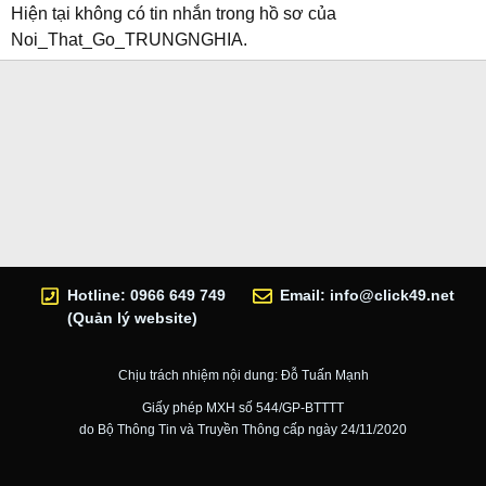
Hiện tại không có tin nhắn trong hồ sơ của
Noi_That_Go_TRUNGNGHIA.
Hotline: 0966 649 749
Email:
info@click49.net
(Quản lý website)
Chịu trách nhiệm nội dung: Đỗ Tuấn Mạnh
Giấy phép MXH số 544/GP-BTTTT
do Bộ Thông Tin và Truyền Thông cấp ngày 24/11/2020