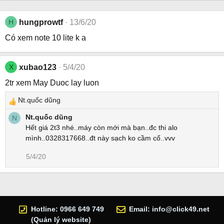
H
hungprowtf
13/6/20
Có xem note 10 lite k a
X
xubao123
5/4/20
2tr xem May Duoc lay luon
Nt.quốc dũng
R
e
Nt.quốc dũng
N
a
Hết giá 2t3 nhé..máy còn mới mà bạn..đc thi alo
c
mình..0328317668..đt này sạch ko cầm cố..vvv
t
5/4/20
i
o
n
s
:
Hotline: 0966 649 749
Email:
info@click49.net
(Quản lý website)