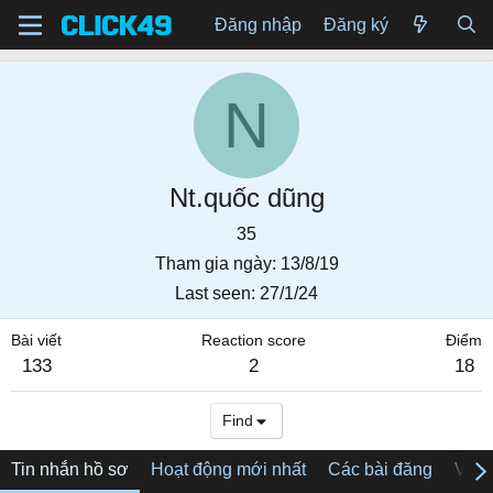
Đăng nhập
Đăng ký
N
Nt.quốc dũng
35
Tham gia ngày
13/8/19
Last seen
27/1/24
Bài viết
Reaction score
Điểm
133
2
18
Find
Tin nhắn hồ sơ
Hoạt động mới nhất
Các bài đăng
Về tô