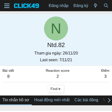
Đăng nhập
Đăng ký
N
Ntd.82
Tham gia ngày
26/11/20
Last seen
7/11/21
Bài viết
Reaction score
Điểm
8
2
3
Find
Tin nhắn hồ sơ
Hoạt động mới nhất
Các bài đăng
Về tô