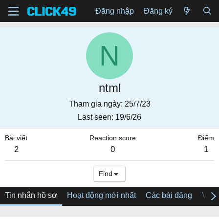
Đăng nhập
Đăng ký
N
ntml
Tham gia ngày
25/7/23
Last seen
19/6/26
Bài viết
Reaction score
Điểm
2
0
1
Find
Tin nhắn hồ sơ
Hoạt động mới nhất
Các bài đăng
Về tô