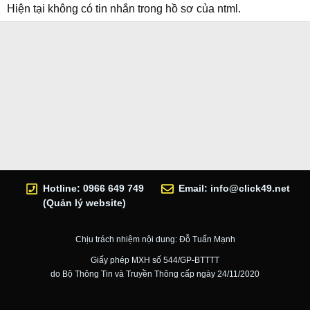
Hiện tại không có tin nhắn trong hồ sơ của ntml.
Hotline: 0966 649 749
Email:
info@click49.net
(Quản lý website)
Chịu trách nhiệm nội dung: Đỗ Tuấn Mạnh
Giấy phép MXH số 544/GP-BTTTT
do Bộ Thông Tin và Truyền Thông cấp ngày 24/11/2020