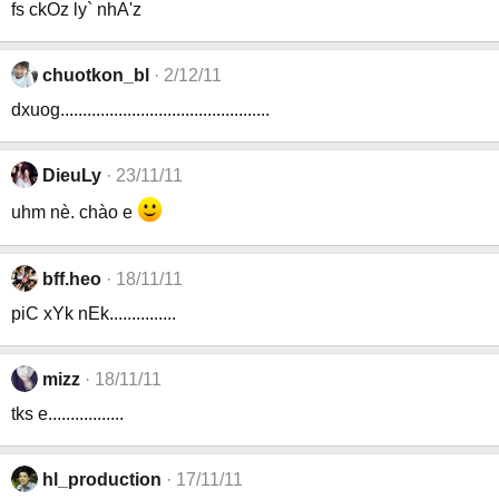
fs ckOz ly` nhA'z
chuotkon_bl
2/12/11
dxuog...............................................
DieuLy
23/11/11
uhm nè. chào e
bff.heo
18/11/11
piC xYk nEk...............
mizz
18/11/11
tks e.................
hl_production
17/11/11