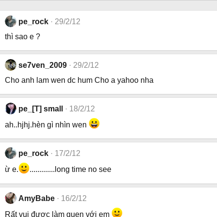
pe_rock
29/2/12
thì sao e ?
se7ven_2009
29/2/12
Cho anh lam wen dc hum Cho a yahoo nha
pe_[T] small
18/2/12
ah..hjhj.hèn gì nhìn wen
pe_rock
17/2/12
ừ e.
.............long time no see
AmyBabe
16/2/12
Rất vui được làm quen với em