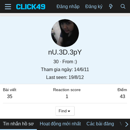
Đăng nhập
Đăng ký
nU.3D.3pY
30
·
From
:)
Tham gia ngày
14/6/11
Last seen
19/8/12
Bài viết
Reaction score
Điểm
35
1
43
Find
Tin nhắn hồ sơ
Hoạt động mới nhất
Các bài đăng
Về tô