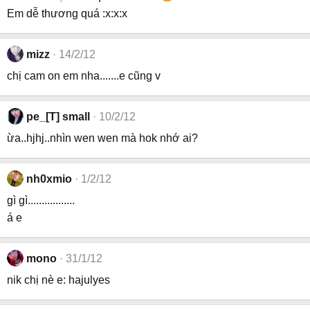
Em dễ thương quá :x:x:x
mizz
14/2/12
chị cam on em nha.......e cũng v
pe_[T] small
10/2/12
ừa..hjhj..nhìn wen wen mà hok nhớ ai?
nh0xmio
1/2/12
gì gì.................
á e
mono
31/1/12
nik chị nè e: hajulyes