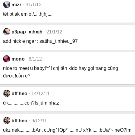
mizz
31/1/12
tết bt ak em oi/.....hjhj....
p3pap_xjhxjh
21/1/12
add nick e ngar : satthu_tinhieu_97
mono
8/1/12
nice to meet u baby!^^! chị tên kido hay gọi trang cũng
được!còn e?
bff.heo
14/12/11
ừk.............co j?fs jùm nhaz
bff.heo
9/12/11
ukz nek...........bAn. cUng` lOp*' .....nU xYk.......bUa*~ neO?lm