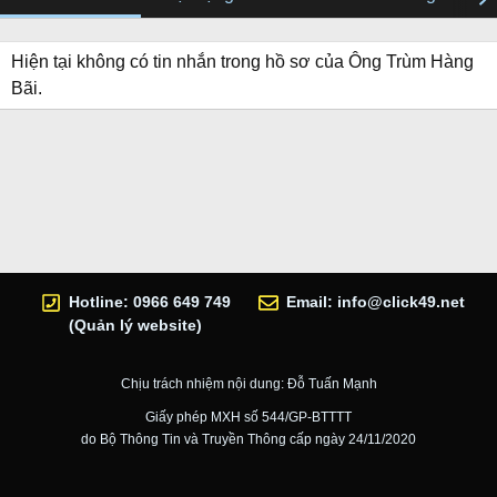
Hiện tại không có tin nhắn trong hồ sơ của Ông Trùm Hàng
Bãi.
Hotline: 0966 649 749
Email:
info@click49.net
(Quản lý website)
Chịu trách nhiệm nội dung: Đỗ Tuấn Mạnh
Giấy phép MXH số 544/GP-BTTTT
do Bộ Thông Tin và Truyền Thông cấp ngày 24/11/2020