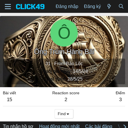
Đăng nhập
Đăng ký
Ô
Ông Trùm Hàng Bãi
31
·
From
Bảo Lộc
Tham gia ngày
14/5/24
Last seen
28/5/25
Bài viết
Reaction score
Điểm
15
2
3
Find
Tin nhắn hồ sơ
Hoạt động mới nhất
Các bài đăng
Về tô