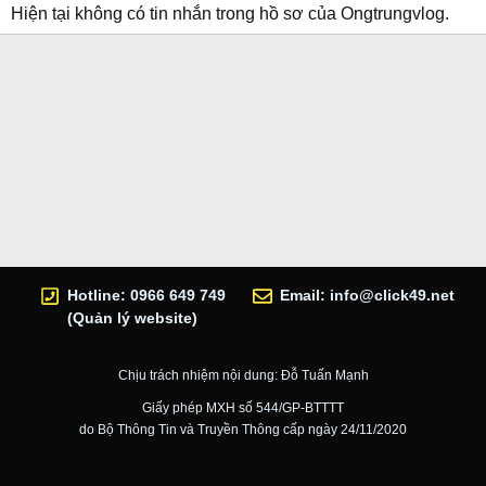
Hiện tại không có tin nhắn trong hồ sơ của Ongtrungvlog.
Hotline: 0966 649 749
Email:
info@click49.net
(Quản lý website)
Chịu trách nhiệm nội dung: Đỗ Tuấn Mạnh
Giấy phép MXH số 544/GP-BTTTT
do Bộ Thông Tin và Truyền Thông cấp ngày 24/11/2020