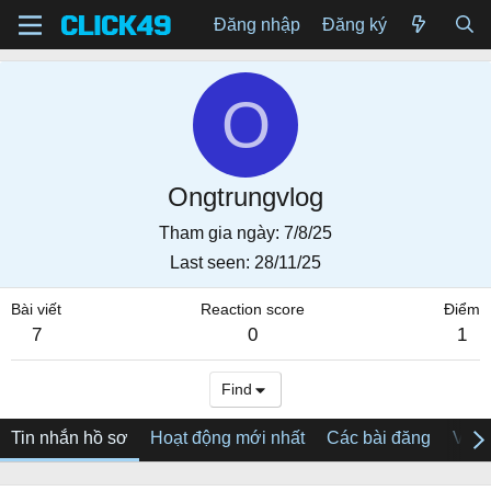
Đăng nhập
Đăng ký
O
Ongtrungvlog
Tham gia ngày
7/8/25
Last seen
28/11/25
Bài viết
Reaction score
Điểm
7
0
1
Find
Tin nhắn hồ sơ
Hoạt động mới nhất
Các bài đăng
Về tô