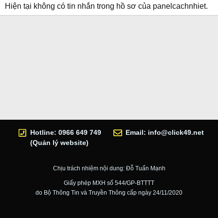
Hiện tại không có tin nhắn trong hồ sơ của panelcachnhiet.
Hotline: 0966 649 749
Email:
info@click49.net
(Quản lý website)
Chịu trách nhiệm nội dung: Đỗ Tuấn Mạnh
Giấy phép MXH số 544/GP-BTTTT
do Bộ Thông Tin và Truyền Thông cấp ngày 24/11/2020