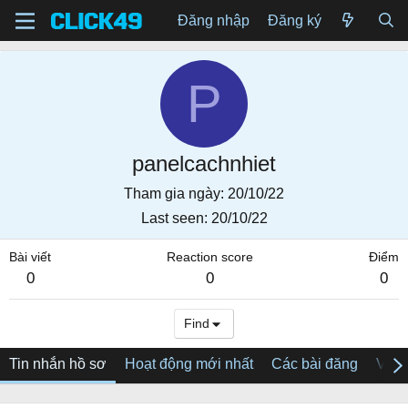
Đăng nhập
Đăng ký
P
panelcachnhiet
Tham gia ngày
20/10/22
Last seen
20/10/22
Bài viết
Reaction score
Điểm
0
0
0
Find
Tin nhắn hồ sơ
Hoạt động mới nhất
Các bài đăng
Về tô