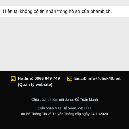
Hiện tại không có tin nhắn trong hồ sơ của phambjch.
Hotline: 0966 649 749
Email:
info@click49.net
(Quản lý website)
Chịu trách nhiệm nội dung: Đỗ Tuấn Mạnh
Giấy phép MXH số 544/GP-BTTTT
do Bộ Thông Tin và Truyền Thông cấp ngày 24/11/2020