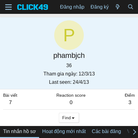
Đăng nhập
Đăng ký
P
phambjch
36
Tham gia ngày
12/3/13
Last seen
24/4/13
Bài viết
Reaction score
Điểm
7
0
3
Find
Tin nhắn hồ sơ
Hoạt động mới nhất
Các bài đăng
Về tô