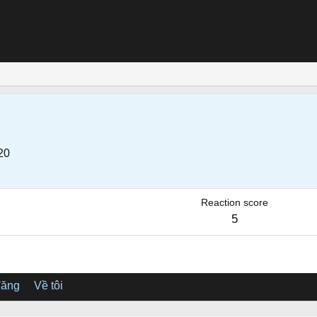
20
Reaction score
5
đăng
Về tôi