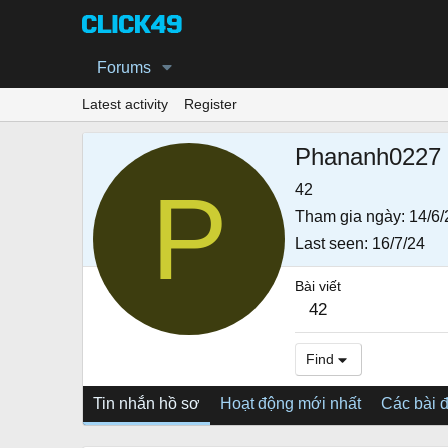
Forums
Latest activity
Register
Phananh0227
P
42
Tham gia ngày
14/6/
Last seen
16/7/24
Bài viết
42
Find
Tin nhắn hồ sơ
Hoạt động mới nhất
Các bài 