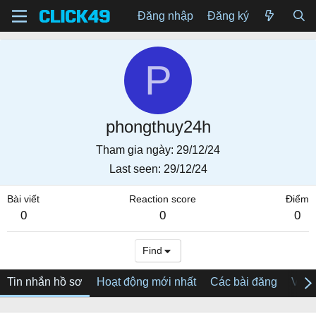
Đăng nhập
Đăng ký
P
phongthuy24h
Tham gia ngày
29/12/24
Last seen
29/12/24
Bài viết
Reaction score
Điểm
0
0
0
Find
Tin nhắn hồ sơ
Hoạt động mới nhất
Các bài đăng
Về tô