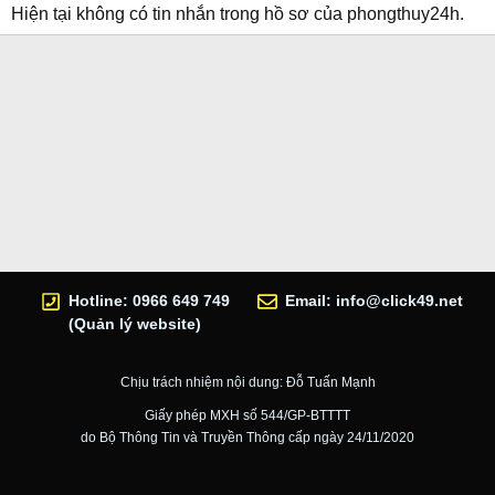
Hiện tại không có tin nhắn trong hồ sơ của phongthuy24h.
Hotline: 0966 649 749
Email:
info@click49.net
(Quản lý website)
Chịu trách nhiệm nội dung: Đỗ Tuấn Mạnh
Giấy phép MXH số 544/GP-BTTTT
do Bộ Thông Tin và Truyền Thông cấp ngày 24/11/2020