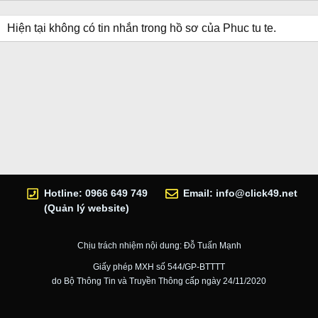
Hiện tại không có tin nhắn trong hồ sơ của Phuc tu te.
Hotline: 0966 649 749
Email:
info@click49.net
(Quản lý website)
Chịu trách nhiệm nội dung: Đỗ Tuấn Mạnh
Giấy phép MXH số 544/GP-BTTTT
do Bộ Thông Tin và Truyền Thông cấp ngày 24/11/2020