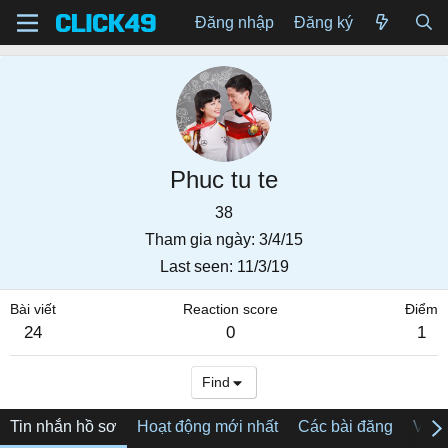
Đăng nhập
Đăng ký
Phuc tu te
38
Tham gia ngày
3/4/15
Last seen
11/3/19
Bài viết
Reaction score
Điểm
24
0
1
Find
Tin nhắn hồ sơ
Hoạt động mới nhất
Các bài đăng
Về tô