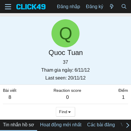
Đăng nhập
Đăng ký
Q
Quoc Tuan
37
Tham gia ngày
6/11/12
Last seen
20/11/12
Bài viết
Reaction score
Điểm
8
0
1
Find
Tin nhắn hồ sơ
Hoạt động mới nhất
Các bài đăng
Về tô