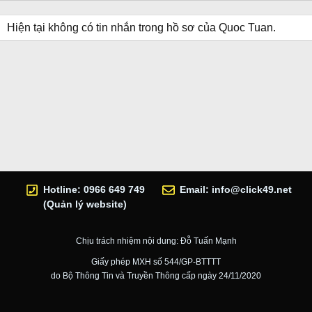
Hiện tại không có tin nhắn trong hồ sơ của Quoc Tuan.
Hotline: 0966 649 749
Email:
info@click49.net
(Quản lý website)
Chịu trách nhiệm nội dung: Đỗ Tuấn Mạnh
Giấy phép MXH số 544/GP-BTTTT
do Bộ Thông Tin và Truyền Thông cấp ngày 24/11/2020