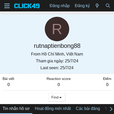
Đăng nhập
Đăng ký
R
rutnaptienbong88
From
Hồ Chí Minh, Việt Nam
Tham gia ngày
25/7/24
Last seen
25/7/24
Bài viết
Reaction score
Điểm
0
0
0
Find
Tin nhắn hồ sơ
Hoạt động mới nhất
Các bài đăng
Về tô