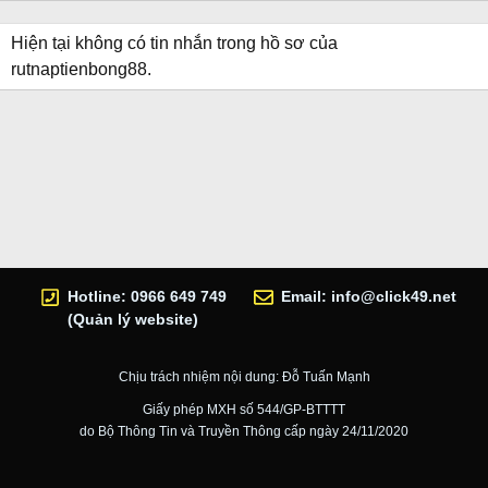
Hiện tại không có tin nhắn trong hồ sơ của
rutnaptienbong88.
Hotline: 0966 649 749
Email:
info@click49.net
(Quản lý website)
Chịu trách nhiệm nội dung: Đỗ Tuấn Mạnh
Giấy phép MXH số 544/GP-BTTTT
do Bộ Thông Tin và Truyền Thông cấp ngày 24/11/2020