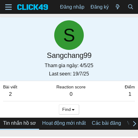
Đăng nhập
Đăng ký
S
Sangchang99
Tham gia ngày
4/5/25
Last seen
19/7/25
Bài viết
Reaction score
Điểm
2
0
1
Find
Tin nhắn hồ sơ
Hoạt động mới nhất
Các bài đăng
Về tô