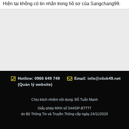
Hiện tại không có tin nhắn trong hồ sơ của Sangchang99.
Hotline: 0966 649 749
Email:
info@click49.net
(Quản lý website)
Chịu trách nhiệm nội dung: Đỗ Tuấn Mạnh
Giấy phép MXH số 544/GP-BTTTT
do Bộ Thông Tin và Truyền Thông cấp ngày 24/11/2020