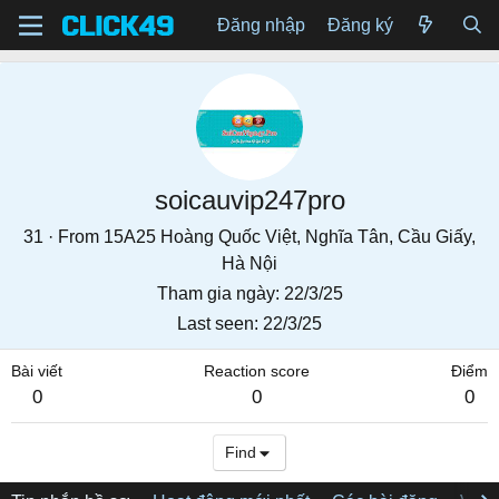
Đăng nhập
Đăng ký
soicauvip247pro
31
·
From
15A25 Hoàng Quốc Việt, Nghĩa Tân, Cầu Giấy,
Hà Nội
Tham gia ngày
22/3/25
Last seen
22/3/25
Bài viết
Reaction score
Điểm
0
0
0
Find