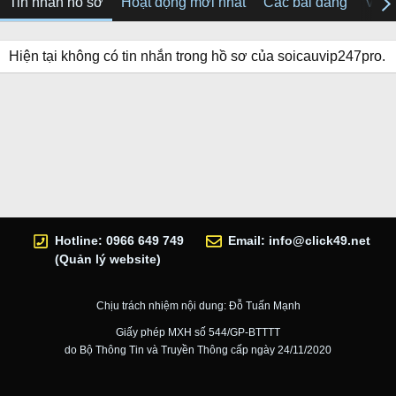
Tin nhắn hồ sơ
Hoạt động mới nhất
Các bài đăng
Về tô
Hiện tại không có tin nhắn trong hồ sơ của soicauvip247pro.
Hotline: 0966 649 749
Email:
info@click49.net
(Quản lý website)
Chịu trách nhiệm nội dung: Đỗ Tuấn Mạnh
Giấy phép MXH số 544/GP-BTTTT
do Bộ Thông Tin và Truyền Thông cấp ngày 24/11/2020