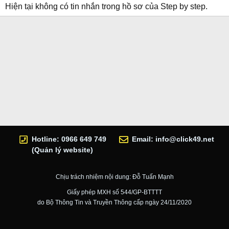
Hiện tại không có tin nhắn trong hồ sơ của Step by step.
Hotline: 0966 649 749
Email:
info@click49.net
(Quản lý website)
Chịu trách nhiệm nội dung: Đỗ Tuấn Mạnh
Giấy phép MXH số 544/GP-BTTTT
do Bộ Thông Tin và Truyền Thông cấp ngày 24/11/2020