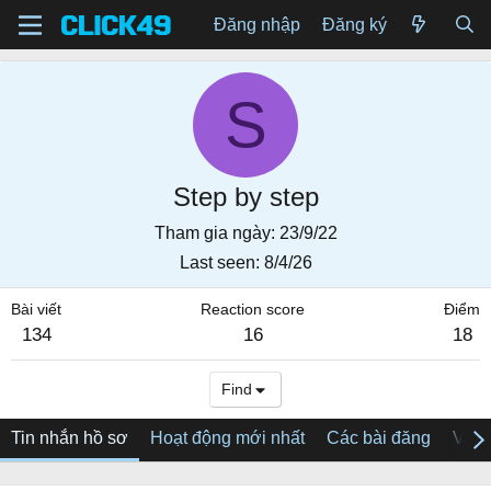
Đăng nhập
Đăng ký
S
Step by step
Tham gia ngày
23/9/22
Last seen
8/4/26
Bài viết
Reaction score
Điểm
134
16
18
Find
Tin nhắn hồ sơ
Hoạt động mới nhất
Các bài đăng
Về tô