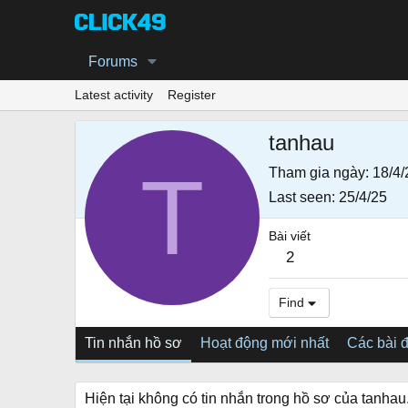
Forums
Latest activity
Register
tanhau
T
Tham gia ngày
18/4/
Last seen
25/4/25
Bài viết
2
Find
Tin nhắn hồ sơ
Hoạt động mới nhất
Các bài 
Hiện tại không có tin nhắn trong hồ sơ của tanhau