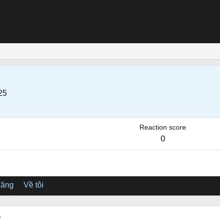
25
Reaction score
0
đăng
Về tôi
.