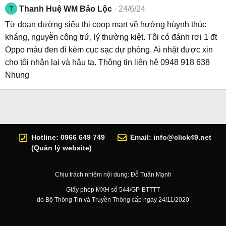
T
Thanh Huệ WM Bảo Lộc
24/6/24
Từ đoạn đường siêu thị coop mart về hướng hùynh thúc
kháng, nguyễn công trứ, lý thường kiệt. Tôi có đánh rơi 1 đt
Oppo màu đen đi kèm cục sạc dự phòng. Ai nhặt được xin
cho tôi nhận lại và hậu tạ. Thông tin liên hệ 0948 918 638
Nhung
Hotline: 0966 649 749
Email:
info@click49.net
(Quản lý website)
Chịu trách nhiệm nội dung: Đỗ Tuấn Mạnh
Giấy phép MXH số 544/GP-BTTTT
do Bộ Thông Tin và Truyền Thông cấp ngày 24/11/2020