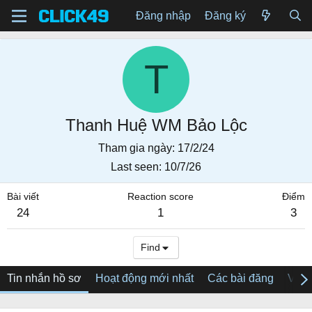
Đăng nhập
Đăng ký
T
Thanh Huệ WM Bảo Lộc
Tham gia ngày
17/2/24
Last seen
10/7/26
Bài viết
Reaction score
Điểm
24
1
3
Find
Tin nhắn hồ sơ
Hoạt động mới nhất
Các bài đăng
Về tô