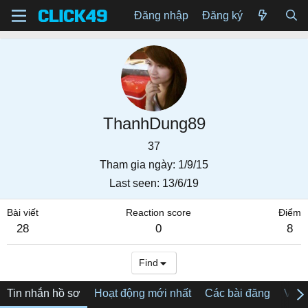
Đăng nhập
Đăng ký
ThanhDung89
37
Tham gia ngày
1/9/15
Last seen
13/6/19
Bài viết
Reaction score
Điểm
28
0
8
Find
Tin nhắn hồ sơ
Hoạt động mới nhất
Các bài đăng
Về tô