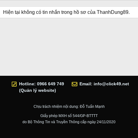
Hiện tại không có tin nhắn trong hồ sơ của ThanhDung89.
Hotline: 0966 649 749
Email:
info@click49.net
(Quản lý website)
Chịu trách nhiệm nội dung: Đỗ Tuấn Mạnh
Giấy phép MXH số 544/GP-BTTTT
do Bộ Thông Tin và Truyền Thông cấp ngày 24/11/2020