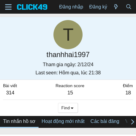
Đăng nhập
Đăng ký
T
thanhhai1997
Tham gia ngày
2/12/24
Last seen
Hôm qua, lúc 21:38
Bài viết
Reaction score
Điểm
314
15
18
Find
Tin nhắn hồ sơ
Hoạt động mới nhất
Các bài đăng
Về tô