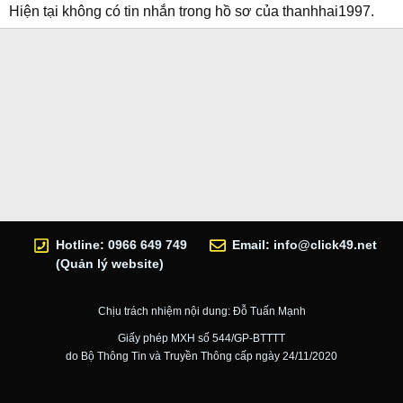
Hiện tại không có tin nhắn trong hồ sơ của thanhhai1997.
Hotline: 0966 649 749
Email:
info@click49.net
(Quản lý website)
Chịu trách nhiệm nội dung: Đỗ Tuấn Mạnh
Giấy phép MXH số 544/GP-BTTTT
do Bộ Thông Tin và Truyền Thông cấp ngày 24/11/2020