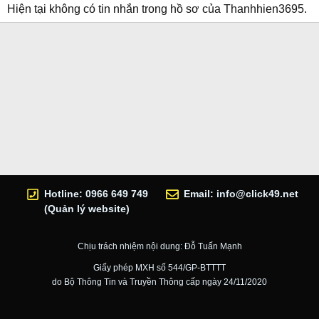
Hiện tại không có tin nhắn trong hồ sơ của Thanhhien3695.
Hotline: 0966 649 749
Email:
info@click49.net
(Quản lý website)
Chịu trách nhiệm nội dung: Đỗ Tuấn Mạnh
Giấy phép MXH số 544/GP-BTTTT
do Bộ Thông Tin và Truyền Thông cấp ngày 24/11/2020