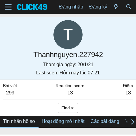
Đăng nhập
Đăng ký
Thanhnguyen.227942
Tham gia ngày
20/1/21
Last seen
Hôm nay lúc 07:21
Bài viết
Reaction score
Điểm
299
13
18
Find
Tin nhắn hồ sơ
Hoạt động mới nhất
Các bài đăng
Về tô