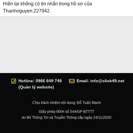
Hiện tại không có tin nhắn trong hồ sơ của
Thanhnguyen.227942.
Hotline: 0966 649 749
Email:
info@click49.net
(Quản lý website)
Chịu trách nhiệm nội dung: Đỗ Tuấn Mạnh
Giấy phép MXH số 544/GP-BTTTT
do Bộ Thông Tin và Truyền Thông cấp ngày 24/11/2020