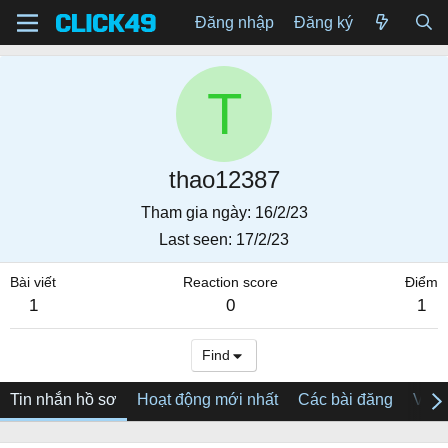
Đăng nhập
Đăng ký
T
thao12387
Tham gia ngày
16/2/23
Last seen
17/2/23
Bài viết
Reaction score
Điểm
1
0
1
Find
Tin nhắn hồ sơ
Hoạt động mới nhất
Các bài đăng
Về tô