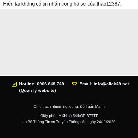
Hiện tại không có tin nhắn trong hồ sơ của thao12387.
Hotline: 0966 649 749
Email:
info@click49.net
(Quản lý website)
Chịu trách nhiệm nội dung: Đỗ Tuấn Mạnh
Giấy phép MXH số 544/GP-BTTTT
do Bộ Thông Tin và Truyền Thông cấp ngày 24/11/2020