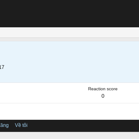
17
Reaction score
0
đăng
Về tôi