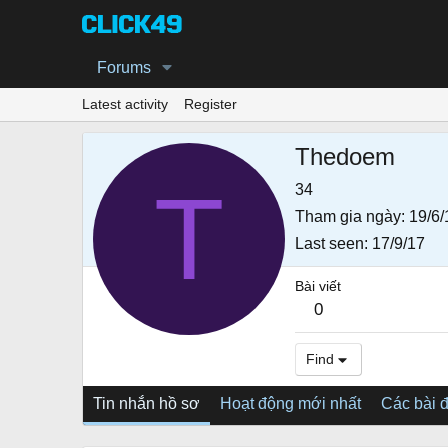
Forums
Latest activity
Register
Thedoem
T
34
Tham gia ngày
19/6/
Last seen
17/9/17
Bài viết
0
Find
Tin nhắn hồ sơ
Hoạt động mới nhất
Các bài 