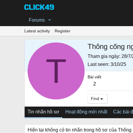
Forums
Latest activity
Register
Thông cống n
T
Tham gia ngày
28/7/
Last seen
3/10/25
Bài viết
2
Find
Tin nhắn hồ sơ
Hoạt động mới nhất
Các bài 
Hiện tại không có tin nhắn trong hồ sơ của Thông