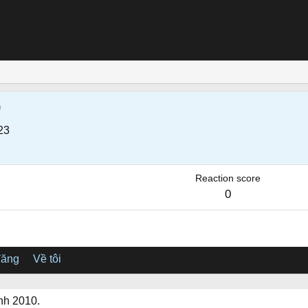
0
23
Reaction score
0
đăng
Về tôi
inh 2010.