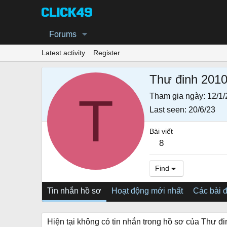
Forums
Latest activity
Register
Thư đinh 201
T
Tham gia ngày
12/1/
Last seen
20/6/23
Bài viết
8
Find
Tin nhắn hồ sơ
Hoạt động mới nhất
Các bài 
Hiện tại không có tin nhắn trong hồ sơ của Thư đ