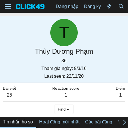
Đăng nhập
Đăng ký
T
Thùy Dương Phạm
36
Tham gia ngày
9/3/16
Last seen
22/11/20
Bài viết
Reaction score
Điểm
25
1
1
Find
Tin nhắn hồ sơ
Hoạt động mới nhất
Các bài đăng
Về tô