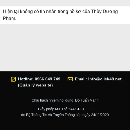
Hiện tại không có tin nhắn trong hồ sơ của Thùy Dương
Phạm.
Hotline: 0966 649 749
Email:
info@click49.net
(Quản lý website)
Chịu trách nhiệm nội dung: Đỗ Tuấn Mạnh
Giấy phép MXH số 544/GP-BTTTT
do Bộ Thông Tin và Truyền Thông cấp ngày 24/11/2020