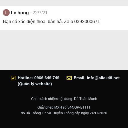
L
Le hong
22/7/21
Bạn có xác điện thoại bán hả. Zalo 0392000671
Hotline: 0966 649 749
Email:
info@click49.net
(Quản lý website)
Chịu trách nhiệm nội dung: Đỗ Tuấn Mạnh
Giấy phép MXH số 544/GP-BTTTT
do Bộ Thông Tin và Truyền Thông cấp ngày 24/11/2020