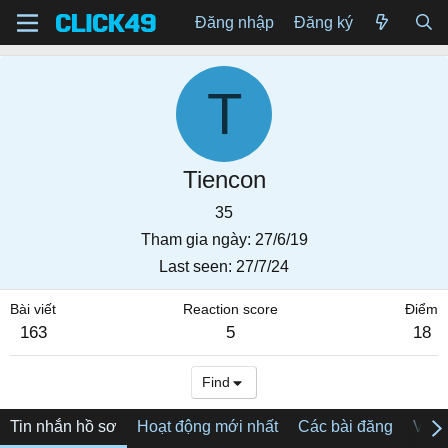
Đăng nhập
Đăng ký
T
Tiencon
35
Tham gia ngày
27/6/19
Last seen
27/7/24
Bài viết
Reaction score
Điểm
163
5
18
Find
Tin nhắn hồ sơ
Hoạt động mới nhất
Các bài đăng
Về tô