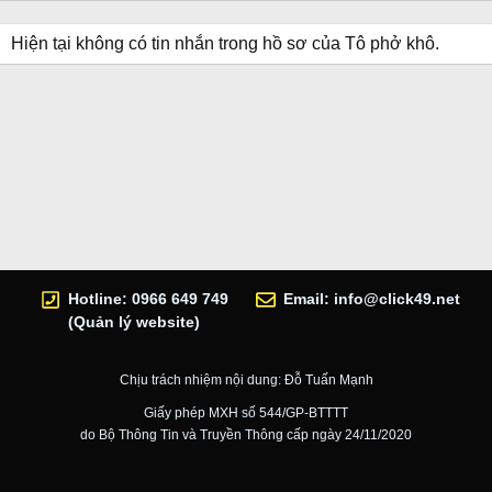
Hiện tại không có tin nhắn trong hồ sơ của Tô phở khô.
Hotline: 0966 649 749
Email:
info@click49.net
(Quản lý website)
Chịu trách nhiệm nội dung: Đỗ Tuấn Mạnh
Giấy phép MXH số 544/GP-BTTTT
do Bộ Thông Tin và Truyền Thông cấp ngày 24/11/2020