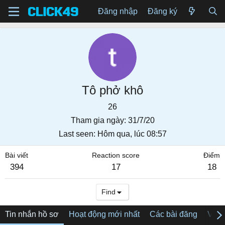
Đăng nhập
Đăng ký
Tô phở khô
26
Tham gia ngày
31/7/20
Last seen
Hôm qua, lúc 08:57
Bài viết
Reaction score
Điểm
394
17
18
Find
Tin nhắn hồ sơ
Hoạt động mới nhất
Các bài đăng
Về tô