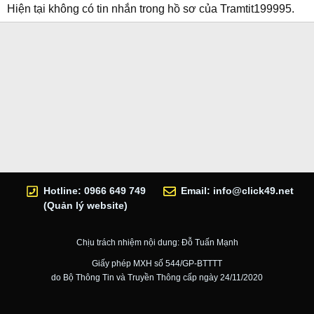
Hiện tại không có tin nhắn trong hồ sơ của Tramtit199995.
Hotline: 0966 649 749
Email:
info@click49.net
(Quản lý website)
Chịu trách nhiệm nội dung: Đỗ Tuấn Mạnh
Giấy phép MXH số 544/GP-BTTTT
do Bộ Thông Tin và Truyền Thông cấp ngày 24/11/2020