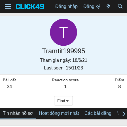
Đăng nhập
Đăng ký
Tramtit199995
Tham gia ngày
18/6/21
Last seen
15/11/23
Bài viết
Reaction score
Điểm
34
1
8
Find
Tin nhắn hồ sơ
Hoạt động mới nhất
Các bài đăng
Về tô