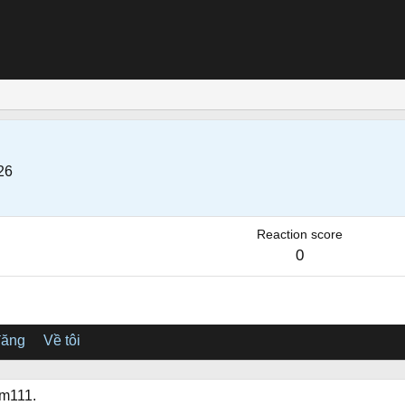
26
Reaction score
0
đăng
Về tôi
am111.