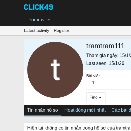
Forums
Latest activity
Register
tramtram111
Tham gia ngày
15/1/
Last seen
15/1/26
Bài viết
1
Find
Tin nhắn hồ sơ
Hoạt động mới nhất
Các bài 
Hiện tại không có tin nhắn trong hồ sơ của tramtr