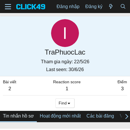
Đăng nhập
Đăng ký
TraPhuocLac
Tham gia ngày
22/5/26
Last seen
30/6/26
Bài viết
Reaction score
Điểm
2
1
3
Find
Tin nhắn hồ sơ
Hoạt động mới nhất
Các bài đăng
Về tô