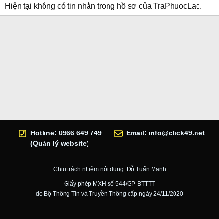
Hiện tại không có tin nhắn trong hồ sơ của TraPhuocLac.
Hotline: 0966 649 749
Email:
info@click49.net
(Quản lý website)
Chịu trách nhiệm nội dung: Đỗ Tuấn Mạnh
Giấy phép MXH số 544/GP-BTTTT
do Bộ Thông Tin và Truyền Thông cấp ngày 24/11/2020