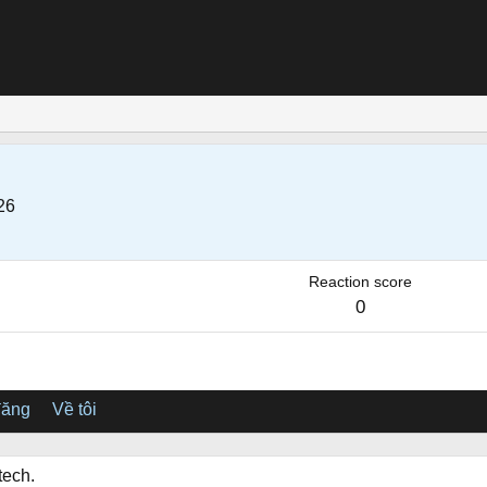
26
Reaction score
0
đăng
Về tôi
tech.