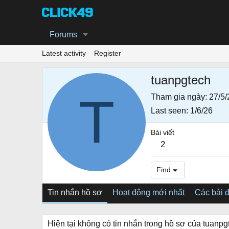
Forums
Latest activity
Register
tuanpgtech
T
Tham gia ngày
27/5/
Last seen
1/6/26
Bài viết
2
Find
Tin nhắn hồ sơ
Hoạt động mới nhất
Các bài 
Hiện tại không có tin nhắn trong hồ sơ của tuanpg