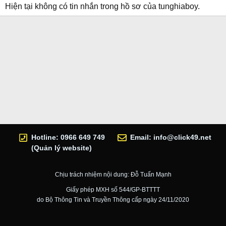
Hiện tại không có tin nhắn trong hồ sơ của tunghiaboy.
Hotline: 0966 649 749
Email:
info@click49.net
(Quản lý website)
Chịu trách nhiệm nội dung: Đỗ Tuấn Mạnh
Giấy phép MXH số 544/GP-BTTTT
do Bộ Thông Tin và Truyền Thông cấp ngày 24/11/2020