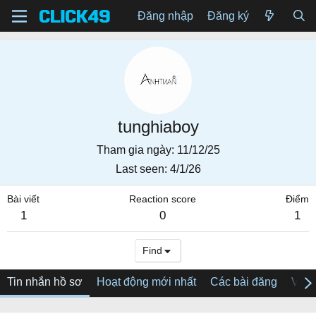
Đăng nhập
Đăng ký
tunghiaboy
Tham gia ngày
11/12/25
Last seen
4/1/26
Bài viết
Reaction score
Điểm
1
0
1
Find
Tin nhắn hồ sơ
Hoạt động mới nhất
Các bài đăng
Về tô