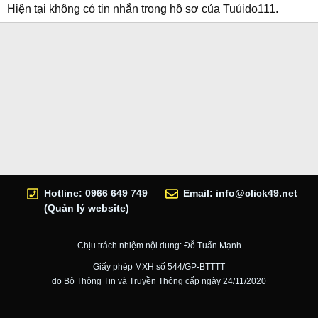
Hiện tại không có tin nhắn trong hồ sơ của Tuúido111.
Hotline: 0966 649 749
Email:
info@click49.net
(Quản lý website)
Chịu trách nhiệm nội dung: Đỗ Tuấn Mạnh
Giấy phép MXH số 544/GP-BTTTT
do Bộ Thông Tin và Truyền Thông cấp ngày 24/11/2020