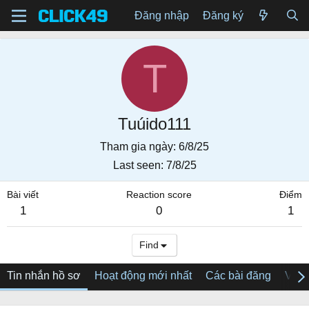
Đăng nhập
Đăng ký
T
Tuúido111
Tham gia ngày
6/8/25
Last seen
7/8/25
Bài viết
Reaction score
Điểm
1
0
1
Find
Tin nhắn hồ sơ
Hoạt động mới nhất
Các bài đăng
Về tô