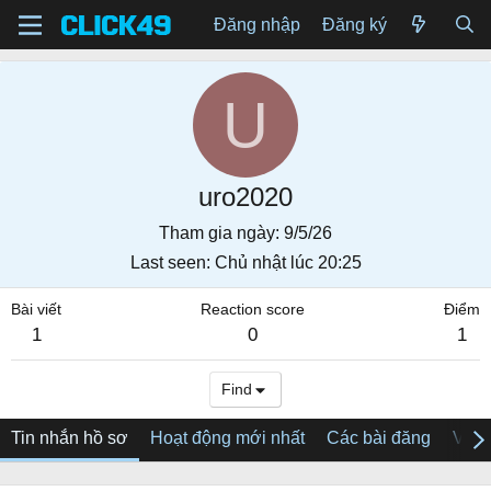
Đăng nhập
Đăng ký
U
uro2020
Tham gia ngày
9/5/26
Last seen
Chủ nhật lúc 20:25
Bài viết
Reaction score
Điểm
1
0
1
Find
Tin nhắn hồ sơ
Hoạt động mới nhất
Các bài đăng
Về tô