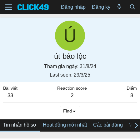
Đăng nhập
Đăng ký
Ú
út bảo lộc
Tham gia ngày
31/8/24
Last seen
29/3/25
Bài viết
Reaction score
Điểm
33
2
8
Find
Tin nhắn hồ sơ
Hoạt động mới nhất
Các bài đăng
Về tô