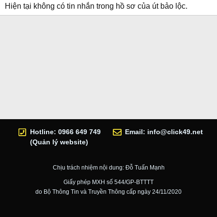
Hiện tại không có tin nhắn trong hồ sơ của út bảo lộc.
Hotline: 0966 649 749
Email:
info@click49.net
(Quản lý website)
Chịu trách nhiệm nội dung: Đỗ Tuấn Mạnh
Giấy phép MXH số 544/GP-BTTTT
do Bộ Thông Tin và Truyền Thông cấp ngày 24/11/2020