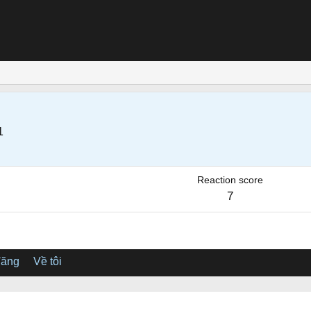
1
Reaction score
7
đăng
Về tôi