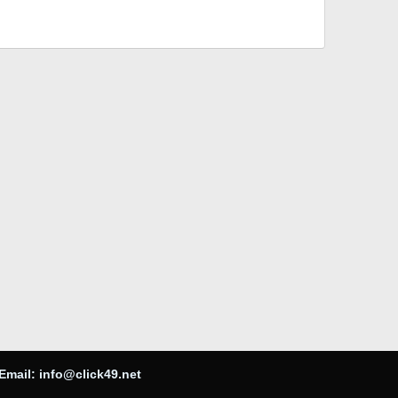
Email:
info@click49.net