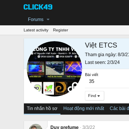
Forums
Latest activity
Register
Việt ETCS
Tham gia ngày
8/3/2
Last seen
2/3/24
Bài viết
35
Find
Tin nhắn hồ sơ
Hoạt động mới nhất
Các bài 
Duy prefume
3/3/22