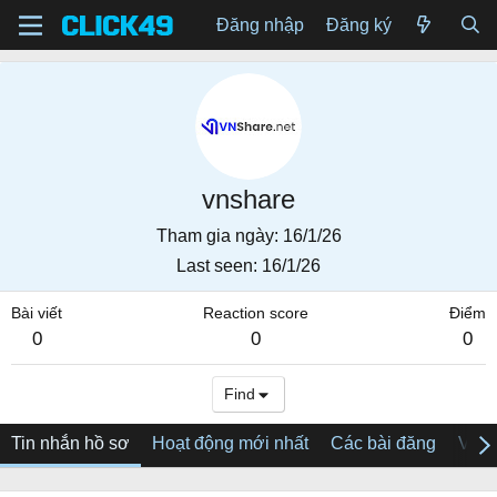
Đăng nhập
Đăng ký
vnshare
Tham gia ngày
16/1/26
Last seen
16/1/26
Bài viết
Reaction score
Điểm
0
0
0
Find
Tin nhắn hồ sơ
Hoạt động mới nhất
Các bài đăng
Về tô