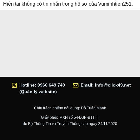
Hiện tại không có tin nhắn trong hồ sơ của Vuminhtien251.
Hotline: 0966 649 749
Email:
info@click49.net
(Quản lý website)
Chịu trách nhiệm nội dung: Đỗ Tuấn Mạnh
Giấy phép MXH số 544/GP-BTTTT
do Bộ Thông Tin và Truyền Thông cấp ngày 24/11/2020