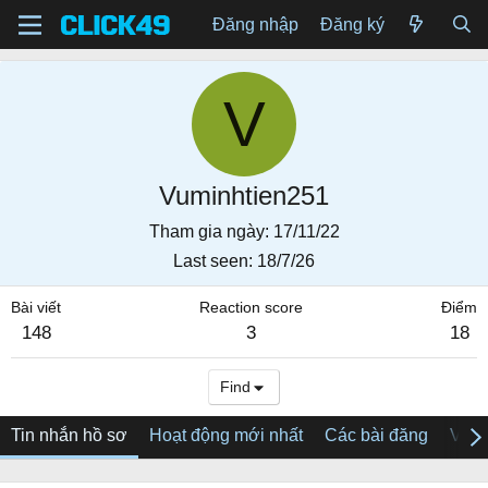
Đăng nhập
Đăng ký
V
Vuminhtien251
Tham gia ngày
17/11/22
Last seen
18/7/26
Bài viết
Reaction score
Điểm
148
3
18
Find
Tin nhắn hồ sơ
Hoạt động mới nhất
Các bài đăng
Về tô