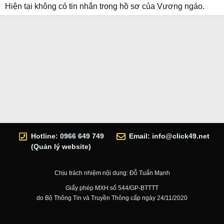
Hiện tại không có tin nhắn trong hồ sơ của Vương ngáo.
Hotline: 0966 649 749
Email:
info@click49.net
(Quản lý website)
Chịu trách nhiệm nội dung: Đỗ Tuấn Mạnh
Giấy phép MXH số 544/GP-BTTTT
do Bộ Thông Tin và Truyền Thông cấp ngày 24/11/2020