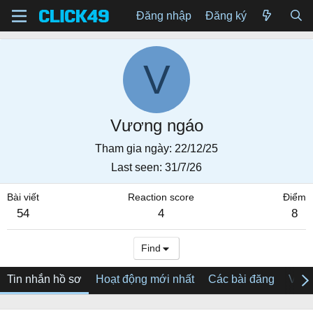
Đăng nhập
Đăng ký
V
Vương ngáo
Tham gia ngày
22/12/25
Last seen
31/7/26
Bài viết
Reaction score
Điểm
54
4
8
Find
Tin nhắn hồ sơ
Hoạt động mới nhất
Các bài đăng
Về tô