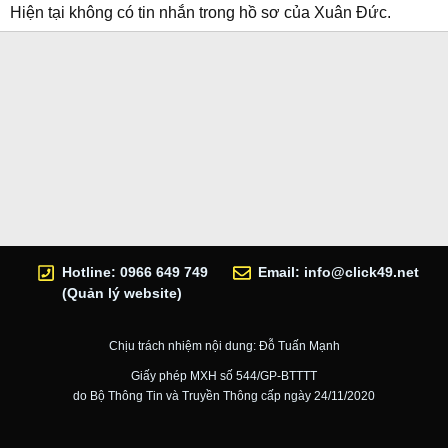
Hiện tại không có tin nhắn trong hồ sơ của Xuân Đức.
Hotline: 0966 649 749
Email:
info@click49.net
(Quản lý website)
Chịu trách nhiệm nội dung: Đỗ Tuấn Mạnh
Giấy phép MXH số 544/GP-BTTTT
do Bộ Thông Tin và Truyền Thông cấp ngày 24/11/2020