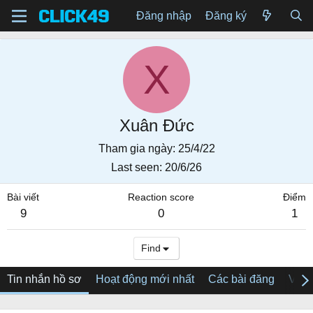
Đăng nhập
Đăng ký
X
Xuân Đức
Tham gia ngày
25/4/22
Last seen
20/6/26
Bài viết
Reaction score
Điểm
9
0
1
Find
Tin nhắn hồ sơ
Hoạt động mới nhất
Các bài đăng
Về tô