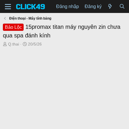
Đăng nhập
Đăng ký
Điện thoại - Máy tính bảng
15promax titan máy nguyên zin chưa
Bảo Lộc
qua spa đánh kính
T
N
Q.thai
20/5/26
h
g
r
à
e
y
a
g
d
ử
s
i
t
a
r
t
e
r