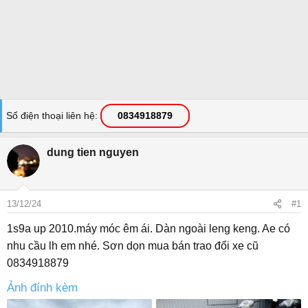
Số điện thoại liên hệ
0834918879
dung tien nguyen
13/12/24
#1
1s9a up 2010.máy móc êm ái. Dàn ngoài leng keng. Ae có
nhu cầu lh em nhé. Sơn dọn mua bán trao đổi xe cũ
0834918879
Ảnh đính kèm