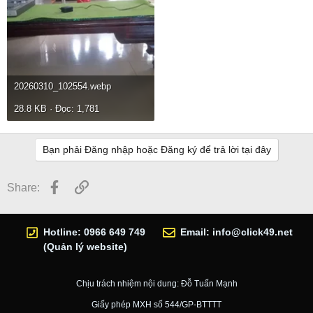
20260310_102554.webp
28.8 KB · Đọc: 1,781
Bạn phải Đăng nhập hoặc Đăng ký để trả lời tại đây
Facebook
Link
Share:
Hotline: 0966 649 749
Email:
info@click49.net
(Quản lý website)
Chịu trách nhiệm nội dung: Đỗ Tuấn Mạnh
Giấy phép MXH số 544/GP-BTTTT