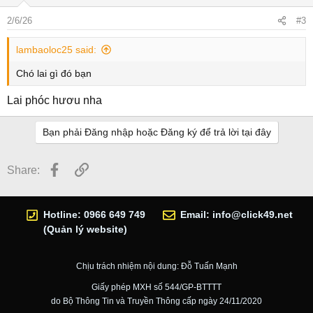
2/6/26
#3
lambaoloc25 said:
Chó lai gì đó bạn
Lai phóc hươu nha
Bạn phải Đăng nhập hoặc Đăng ký để trả lời tại đây
Facebook
Link
Share:
Hotline: 0966 649 749
Email:
info@click49.net
(Quản lý website)
Chịu trách nhiệm nội dung: Đỗ Tuấn Mạnh
Giấy phép MXH số 544/GP-BTTTT
do Bộ Thông Tin và Truyền Thông cấp ngày 24/11/2020