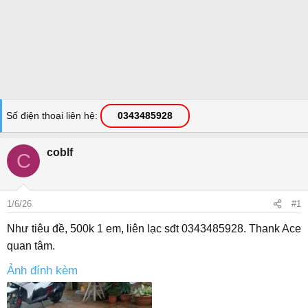
Số điện thoại liên hệ
0343485928
coblf
C
1/6/26
#1
Như tiêu đề, 500k 1 em, liên lạc sđt 0343485928. Thank Ace
quan tâm.
Ảnh đính kèm