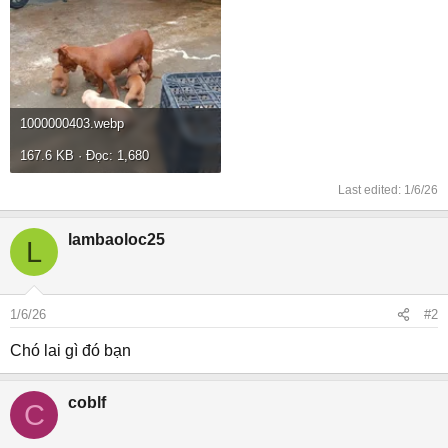
1000000403.webp
167.6 KB · Đọc: 1,680
Last edited:
1/6/26
lambaoloc25
L
1/6/26
#2
Chó lai gì đó bạn
coblf
C