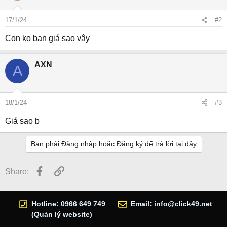
17/1/24
#2
Con ko bạn giá sao vậy
AXN
A
18/1/24
#3
Giá sao b
Bạn phải Đăng nhập hoặc Đăng ký để trả lời tại đây
Facebook
Link
Share:
Hotline: 0966 649 749
Email:
info@click49.net
(Quản lý website)