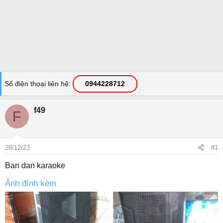
Số điện thoại liên hệ
0944228712
f49
F
28/12/23
#1
Ban dan karaoke
Ảnh đính kèm